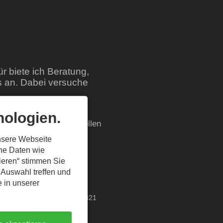
r biete ich Beratung,
 an. Dabei versuche
, Ihnen die passenden
ologien.
für mich, Ihre individuellen
nsere Webseite
ene Daten wie
dlich kostenloses -
tieren“ stimmen Sie
 Auswahl treffen und
e in unserer
+49 8321 6076880
Fax: 08321