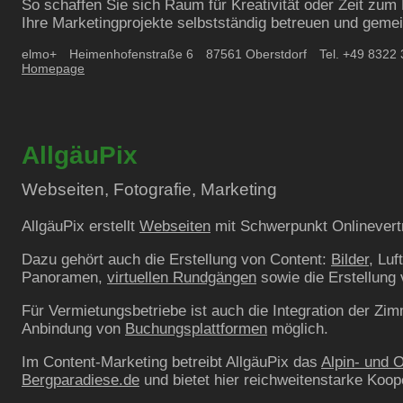
So schaffen Sie sich Raum für Kreativität oder Zeit zu
Ihre Marketingprojekte selbstständig betreuen und geme
elmo+
Heimenhofenstraße
6
87561
Oberstdorf
Tel. +49 8322
Homepage
AllgäuPix
Webseiten, Fotografie, Marketing
AllgäuPix erstellt
Webseiten
mit Schwerpunkt Onlinevertr
Dazu gehört auch die Erstellung von Content:
Bilder
, Lu
Panoramen,
virtuellen Rundgängen
sowie die Erstellung
Für Vermietungsbetriebe ist auch die Integration der Zi
Anbindung von
Buchungsplattformen
möglich.
Im Content-Marketing betreibt AllgäuPix das
Alpin- und 
Bergparadiese.de
und bietet hier reichweitenstarke Koop