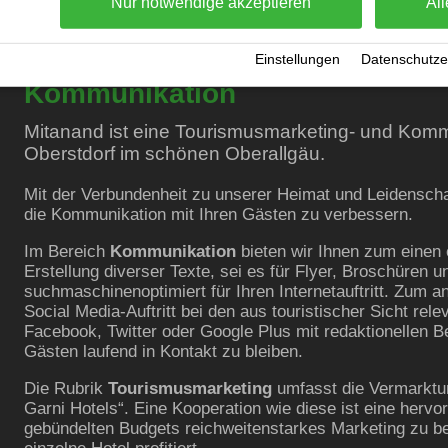
Nur notwendige akzeptieren
All
Mitanand Tourismusmarketing 
Einstellungen
·
Datenschutze
Kommunikation
Mitanand ist eine Tourismusmarketing- und Komm
Oberstdorf im schönen Oberallgäu.
Mit der Verbundenheit zu unserer Heimat und Leidenschaf
die Kommunikation mit Ihren Gästen zu verbessern.
Im Bereich
Kommunikation
bieten wir Ihnen zum einen 
Erstellung diverser Texte, sei es für Flyer, Broschüren 
suchmaschinenoptimiert für Ihren Internetauftritt. Zum an
Social Media-Auftritt bei den aus touristischer Sicht rel
Facebook, Twitter oder Google Plus mit redaktionellen B
Gästen laufend in Kontakt zu bleiben.
Die Rubrik
Tourismusmarketing
umfasst die Vermarktu
Garni Hotels“. Eine Kooperation wie diese ist eine hervo
gebündelten Budgets reichweitenstarkes Marketing zu b