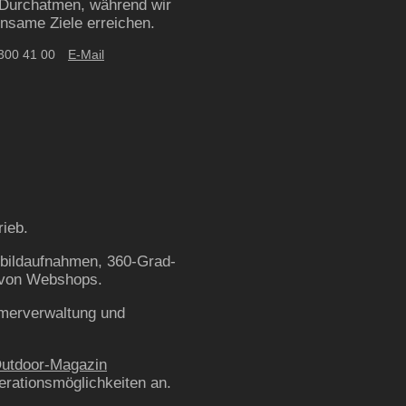
m Durchatmen, während wir
insame Ziele erreichen.
 300 41 00
E-Mail
ieb.
ftbildaufnahmen, 360-Grad-
 von Webshops.
mmerverwaltung und
Outdoor-Magazin
erationsmöglichkeiten an.