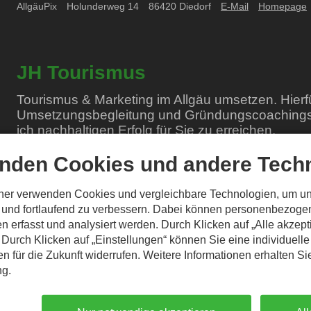
AllgäuPix
Holunderweg
14
86420
Diedorf
E-Mail
Homepage
JH Tourismus
Tourismus & Marketing im Allgäu umsetzen. Hierfü
Umsetzungsbegleitung und Gründungscoachings
ich nachhaltigen Erfolg für Sie zu erreichen.
Meine langjährige Erfahrung im Allgäu ermöglicht es mir
nden Cookies und andere Techn
Marketinginstrumente zu empfehlen. Dienstleistung heißt 
Ansprüche mit denen Ihrer Kunden/Gäste zu verbinden.
tner verwenden Cookies und vergleichbare Technologien, um u
n und fortlaufend zu verbessern. Dabei können personenbezog
Ich freue mich auf unserer erstes - für Sie selbstverstän
n erfasst und analysiert werden. Durch Klicken auf „Alle akzep
Kennenlern Gespräch.
Durch Klicken auf „Einstellungen“ können Sie eine individuelle
Jochen Häfele
gen für die Zukunft widerrufen. Weitere Informationen erhalten Si
ng.
JH Tourismus
Imberger Str.
17
87527
Sonthofen/ Allgäu
Tel. 
607 68 81
E-Mail
Homepage