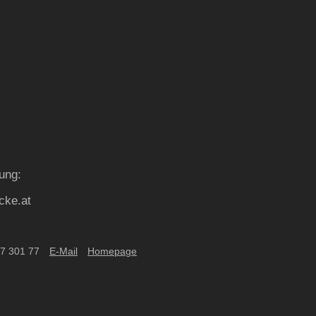
dung:
cke.at
17 301 77
E-Mail
Homepage