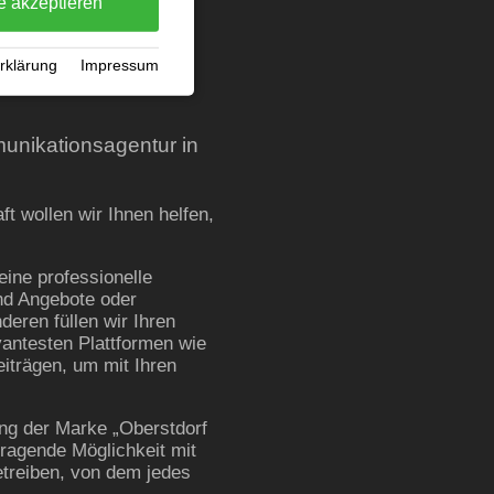
e akzeptieren
&
rklärung
·
Impressum
unikationsagentur in
t wollen wir Ihnen helfen,
eine professionelle
und Angebote oder
deren füllen wir Ihren
evantesten Plattformen wie
eiträgen, um mit Ihren
ng der Marke „Oberstdorf
rragende Möglichkeit mit
etreiben, von dem jedes