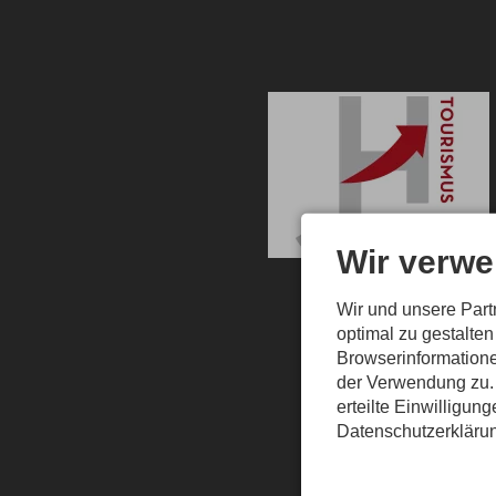
Wir verwe
Wir und unsere Par
optimal zu gestalte
Browserinformatione
der Verwendung zu. 
erteilte Einwilligun
Datenschutzerkläru