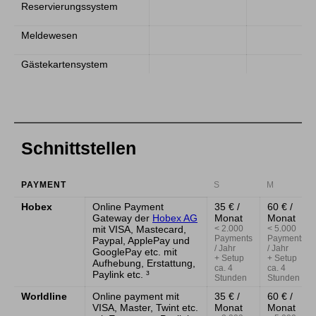
Reservierungssystem
Meldewesen
Gästekartensystem
Schnittstellen
PAYMENT
S
M
Hobex
Online Payment
35 € /
60 € /
Gateway der
Hobex AG
Monat
Monat
mit VISA, Mastecard,
< 2.000
< 5.000
Payments
Payments
Paypal, ApplePay und
/ Jahr
/ Jahr
GooglePay etc. mit
+ Setup
+ Setup
Aufhebung, Erstattung,
ca. 4
ca. 4
Paylink etc. ³
Stunden
Stunden
Worldline
Online payment mit
35 € /
60 € /
VISA, Master, Twint etc.
Monat
Monat