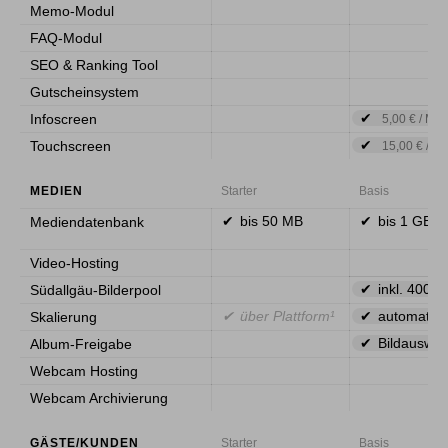
Memo-Modul
FAQ-Modul
SEO & Ranking Tool
Gutscheinsystem
Infoscreen
5,00 € / Mon
Touchscreen
15,00 € / Mo
MEDIEN
Starter
Basis
bis 50 MB
bis 1 GB
Mediendatenbank
Video-Hosting
inkl. 400+
Südallgäu-Bilderpool
über Plattform¹
automatisc
Skalierung
Bildauswahl
Album-Freigabe
Webcam Hosting
Webcam Archivierung
GÄSTE/KUNDEN
Starter
Basis