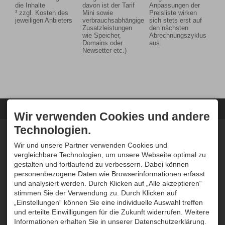
die Inhalte
davon ist der Tarif
Anpassungen der
³ zzgl. Kosten des
Mini sowie
Preisliste wirken
jeweiligen Anbieters
verbrauchsabhängige
sich stets erst auf
Zusatzleistungen
den nächsten
wie Speicher,
Abrechnungszyklus
Domains oder
aus.
Newsetter etc.)
Wir verwenden Cookies und andere
Technologien.
KONTAKT
ÜBER UNS
Tramino
Tramino wurde im Oktober
Wir und unsere Partner verwenden Cookies und
Peter Traskalik
2008 von Peter Traskalik
vergleichbare Technologien, um unsere Webseite optimal zu
Weststrasse 30
gegründet. Unser System
gestalten und fortlaufend zu verbessern. Dabei können
87561 Oberstdorf
wird bei Hunderten von
personenbezogene Daten wie Browserinformationen erfasst
DEUTSCHLAND
Kunden erfolgreich
Tel.
+49 8322 300 96 80
eingesetzt und von unserem
und analysiert werden. Durch Klicken auf „Alle akzeptieren“
service@tramino.de
einheimischen Team stetig
stimmen Sie der Verwendung zu. Durch Klicken auf
weiterentwickelt und betreut.
„Einstellungen“ können Sie eine individuelle Auswahl treffen
SUPPORT
ÖFFNUNGSZEITEN
und erteilte Einwilligungen für die Zukunft widerrufen. Weitere
Haben Sie ein Konto und
Mo - Do
09:00-12:00
und
Informationen erhalten Sie in unserer Datenschutzerklärung.