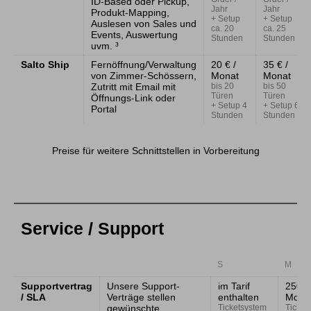
ID-Based oder Pickup,
Jahr
Jahr
Produkt-Mapping,
+ Setup
+ Setup
Auslesen von Sales und
ca. 20
ca. 25
Events, Auswertung
Stunden
Stunden
uvm. ³
Salto Ship
Fernöffnung/Verwaltung
20 € /
35 € /
von Zimmer-Schössern,
Monat
Monat
Zutritt mit Email mit
bis 20
bis 50
Türen
Türen
Öffnungs-Link oder
+ Setup 4
+ Setup 6
Portal
Stunden
Stunden
Preise für weitere Schnittstellen in Vorbereitung
Service / Support
S
M
Supportvertrag
Unsere Support-
im Tarif
250 €
/ SLA
Verträge stellen
enthalten
Mona
gewünschte
Ticketsystem
Ticket