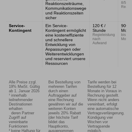
8/5 mit
Reaktionszeiträume,
Reakti
Kommunikationswege
und Reaktionszeiten
sicher
Service-
Ein Service-
120 € /
900 €
Kontingent
Kontingent ermöglicht
Stunde
Mona
eine kosteneffiziente
Regieleistung
bis zu 
nach
Monat
und schnellere
Aufwand
Entwicklung von
Anpassungen oder
Weiterentwicklungen
und reserviert unsere
Ressourcen
Alle Preise zzgl.
Bei Bestellung von
Tarife werden bei
19% MwSt. Gültig
mehreren Tarifen
Bestellung für 12
ab 1. Januar 2026
durch einen
Monate in Voraus in
¹ innerhalb
Auftraggeber auf
Rechnung gestellt.
teilnehmender
eine Rechnung
Wenn nicht anders
Destinationen
gewähren wir auf die
vereinbart, erfolgt
erhalten
weiteren Konten
eine automatische
deren Partner
jeweils 20% Rabatt
Vertragsverlängerung.
Zugriff auf
(der höchste Tarif
Kündigung vier
vereinbarte
bildet das
Wochen vor
Funktionen
Hauptkonto,
Vertragsende
² keine Haftung für
ausgenommen
möglich.