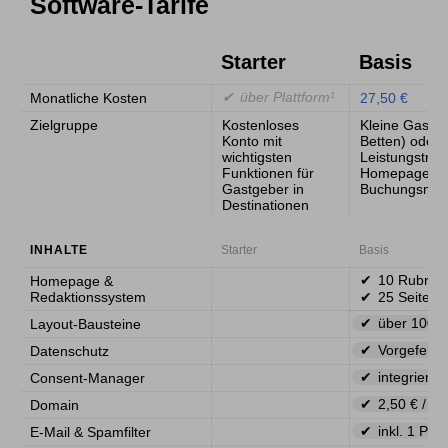
Software-Tarife
Starter
Basis
über Plattform¹
Monatliche Kosten
27,50 €
Zielgruppe
Kostenloses
Kleine Gastge
Konto mit
Betten) oder
wichtigsten
Leistungsträg
Funktionen für
Homepage od
Gastgeber in
Buchungsma
Destinationen
INHALTE
Starter
Basis
10 Rubrike
Homepage &
Redaktionssystem
25 Seiten
über 100 B
Layout-Bausteine
Vorgeferti
Datenschutz
integriert
Consent-Manager
2,50 € / M
Domain
inkl. 1 Pos
E-Mail & Spamfilter