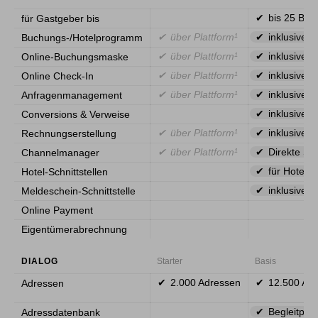
bis 25 Bet
für Gastgeber bis
über Plattform¹
inklusive
Buchungs-/Hotelprogramm
über Plattform¹
inklusive
Online-Buchungsmaske
über Plattform¹
inklusive
Online Check-In
f
über Plattform¹
inklusive
Anfragenmanagement
A
inklusive
Conversions & Verweise
T
über Plattform¹
inklusive
Rechnungserstellung
über Plattform¹
Direkte Sch
Channelmanager
für Hotelp
Hotel-Schnittstellen
inklusive 
Meldeschein-Schnittstelle
Online Payment
Eigentümerabrechnung
DIALOG
Starter
Basis
2.000 Adressen
12.500 Ad
Adressen
Begleitper
Adressdatenbank