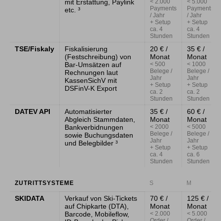
mit Erstattung, Paylink
< 2.000
< 5.000
Payments
Payments
etc. ³
/ Jahr
/ Jahr
+ Setup
+ Setup
ca. 4
ca. 4
Stunden
Stunden
TSE/Fiskaly
Fiskalisierung
20 € /
35 € /
(Festschreibung) von
Monat
Monat
Bar-Umsätzen auf
< 500
< 1000
Belege /
Belege /
Rechnungen laut
Jahr
Jahr
KassenSichV mit
+ Setup
+ Setup
DSFinV-K Export
ca. 2
ca. 2
Stunden
Stunden
DATEV API
Automatisierter
35 € /
60 € /
Abgleich Stammdaten,
Monat
Monat
Bankverbidnungen
< 2000
< 5000
Belege /
Belege /
sowie Buchungsdaten
Jahr
Jahr
und Belegbilder ³
+ Setup
+ Setup
ca. 4
ca. 6
Stunden
Stunden
ZUTRITTSYSTEME
S
M
SKIDATA
Verkauf von Ski-Tickets
70 € /
125 € /
auf Chipkarte (DTA),
Monat
Monat
Barcode, Mobileflow,
< 2.000
< 5.000
Order /
Order /