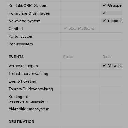
Gruppen, F
Kontakt/CRM-System
Formulare & Umfragen
responsive
Newslettersystem
über Plattform¹
Chatbot
Kartensystem
Bonussystem
EVENTS
Starter
Basis
Veranstalt
Veranstaltungen
Teilnehmerverwaltung
Event-Ticketing
Touren/Guideverwaltung
Kontingent-
Reservierungssystem
Akkreditierungssystem
DESTINATION