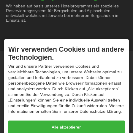
Wir haben auf basis unseres Hotelprogramms ein spezielles
Reservierungssystem für Bergschulen und Alpinschulen
entwickelt welches mittlerweile bei mehreren Bergschulen im
Einsatz ist.
Wir verwenden Cookies und andere
Technologien.
KONTAKT
ÜBER UNS
Tramino
Tramino wurde im Oktober
Wir und unsere Partner verwenden Cookies und
Peter Traskalik
2008 von Peter Traskalik
vergleichbare Technologien, um unsere Webseite optimal zu
Weststrasse 30
gegründet. Unser System
gestalten und fortlaufend zu verbessern. Dabei können
87561 Oberstdorf
wird bei Hunderten von
personenbezogene Daten wie Browserinformationen erfasst
DEUTSCHLAND
Kunden erfolgreich
Tel.
+49 8322 300 96 80
eingesetzt und von unserem
und analysiert werden. Durch Klicken auf „Alle akzeptieren“
service@tramino.de
einheimischen Team stetig
stimmen Sie der Verwendung zu. Durch Klicken auf
weiterentwickelt und betreut.
„Einstellungen“ können Sie eine individuelle Auswahl treffen
SUPPORT
ÖFFNUNGSZEITEN
und erteilte Einwilligungen für die Zukunft widerrufen. Weitere
Informationen erhalten Sie in unserer Datenschutzerklärung.
Haben Sie ein Konto und
Mo - Do
09:00-12:00
und
14:00-16:30
eine Frage zu unserem
System? Kontaktieren Sie
Freitag
09:00-12:00
uns unter
Alle akzeptieren
Sa, So
geschlossen
service@tramino.de
oder