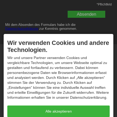
*
Pflichtfeld
Mit dem Absenden des Formulars habe ich die
Datenschutzerklärung
zur Kenntnis genommen.
Wir verwenden Cookies und andere
Technologien.
KONTAKT
ÜBER UNS
Tramino
Tramino wurde im Oktober
Wir und unsere Partner verwenden Cookies und
Peter Traskalik
2008 von Peter Traskalik
vergleichbare Technologien, um unsere Webseite optimal zu
Weststrasse 30
gegründet. Unser System
gestalten und fortlaufend zu verbessern. Dabei können
87561 Oberstdorf
wird bei Hunderten von
personenbezogene Daten wie Browserinformationen erfasst
DEUTSCHLAND
Kunden erfolgreich
Tel.
+49 8322 300 96 80
eingesetzt und von unserem
und analysiert werden. Durch Klicken auf „Alle akzeptieren“
service@tramino.de
einheimischen Team stetig
stimmen Sie der Verwendung zu. Durch Klicken auf
weiterentwickelt und betreut.
„Einstellungen“ können Sie eine individuelle Auswahl treffen
SUPPORT
ÖFFNUNGSZEITEN
und erteilte Einwilligungen für die Zukunft widerrufen. Weitere
Informationen erhalten Sie in unserer Datenschutzerklärung.
Haben Sie ein Konto und
Mo - Do
09:00-12:00
und
14:00-16:30
eine Frage zu unserem
System? Kontaktieren Sie
Freitag
09:00-12:00
uns unter
Alle akzeptieren
Sa, So
geschlossen
service@tramino.de
oder