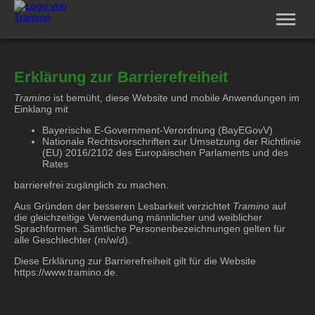
Software
Erklärung zur Barrierefreiheit
Service
Vertriebspartner
Tramino
ist bemüht, diese Website und mobile Anwendungen im
Unternehmen
Einklang mit
Jobs
Bayerische E-Government-Verordnung (BayEGovV)
Login
Nationale Rechtsvorschriften zur Umsetzung der Richtlinie
(EU) 2016/2102 des Europäischen Parlaments und des
Rates
barrierefrei zugänglich zu machen.
Aus Gründen der besseren Lesbarkeit verzichtet
Tramino
auf
die gleichzeitige Verwendung männlicher und weiblicher
Sprachformen. Sämtliche Personenbezeichnungen gelten für
alle Geschlechter (m/w/d).
Diese Erklärung zur Barrierefreiheit gilt für die Website
https://www.tramino.de.