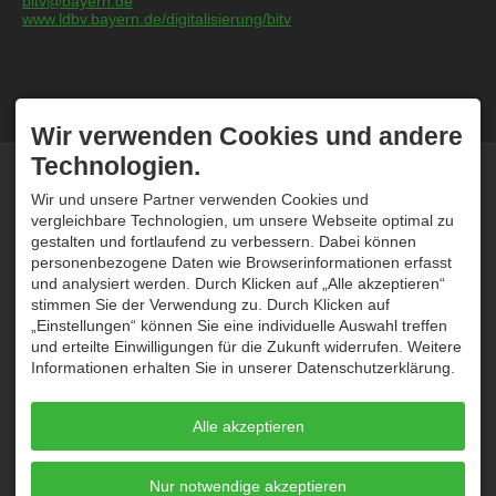
bitv@bayern.de
www.ldbv.bayern.de/digitalisierung/bitv
Wir verwenden Cookies und andere
Technologien.
KONTAKT
ÜBER UNS
Tramino
Tramino wurde im Oktober
Wir und unsere Partner verwenden Cookies und
Peter Traskalik
2008 von Peter Traskalik
vergleichbare Technologien, um unsere Webseite optimal zu
Weststrasse 30
gegründet. Unser System
gestalten und fortlaufend zu verbessern. Dabei können
87561 Oberstdorf
wird bei Hunderten von
personenbezogene Daten wie Browserinformationen erfasst
DEUTSCHLAND
Kunden erfolgreich
und analysiert werden. Durch Klicken auf „Alle akzeptieren“
Tel.
+49 8322 300 96 80
eingesetzt und von unserem
service@tramino.de
einheimischen Team stetig
stimmen Sie der Verwendung zu. Durch Klicken auf
weiterentwickelt und betreut.
„Einstellungen“ können Sie eine individuelle Auswahl treffen
SUPPORT
ÖFFNUNGSZEITEN
und erteilte Einwilligungen für die Zukunft widerrufen. Weitere
Informationen erhalten Sie in unserer Datenschutzerklärung.
Haben Sie ein Konto und
Mo - Do
09:00-12:00
und
14:00-16:30
eine Frage zu unserem
System? Kontaktieren Sie
Freitag
09:00-12:00
uns unter
Alle akzeptieren
Sa, So
geschlossen
service@tramino.de
oder
nutzen Sie das
Service-
Termine nur nach vorheriger
Formular
. Unsere Berater
Vereinbarung.
Nur notwendige akzeptieren
melden sich