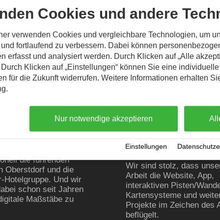
nden Cookies und andere Techn
Unsere Partner
tner verwenden Cookies und vergleichbare Technologien, um u
n und fortlaufend zu verbessern. Dabei können personenbezog
können nur in einem Netzwerk aus Freunden und
n erfasst und analysiert werden. Durch Klicken auf „Alle akzep
Technologie + Entwicklungspartnerschaft - wir
Durch Klicken auf „Einstellungen“ können Sie eine individuelle
zusammen.
gen für die Zukunft widerrufen. Weitere Informationen erhalten Si
ng.
Nur notwendige akzeptieren
All
tdorf Event
Oberstdorf
Kleinwalsertal
keting-Team rund um
Einstellungen
·
Datenschutze
everinghaus betreut
Bergbahnen
onell die führenden
Wir sind stolz, dass unse
in Oberstdorf und die
Arbeit die Website, App,
r-Hotelgruppe. Und wir
interaktiven Pisten/Wand
dabei schon seit Jahren
Kartensysteme und weite
 digitale Maßstäbe zu
Projekte im Zeichen des 
beflügelt.