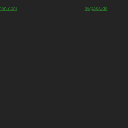
nen.com
awpass.de