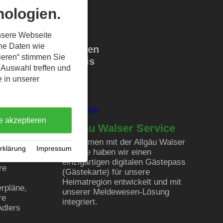
ologien.
nsere Webseite
ene Daten wie
 Partnern zur vollen
tieren“ stimmen Sie
 arbeiten mit Profis
 Auswahl treffen und
e in unserer
e akzeptieren
Allgäu Walser Service
Zusammen mit der Allgäu Walser
rklärung
·
Impressum
Service haben wir einen
einzigartigen digitalen Gästepass
re
(Gästekarte) für unsere
Heimatregion entwickelt und mit
erpläne,
unserer Meldewesen-Lösung
re
integriert.
Adlers