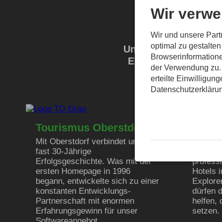
Wir verwe
Wir und unsere Par
optimal zu gestalte
Unsere Fähigkeiten 
Browserinformatione
Entfaltung kommen. 
der Verwendung zu. 
erteilte Einwilligun
Datenschutzerkläru
Tourismus Oberstdorf
Obers
Mit Oberstdorf verbindet uns eine
Das Mar
fast 30-Jährige
Katja L
Erfolgsgeschichte. Was mit der
professi
ersten Homepage in 1996
Hotels 
begann, entwickelte sich zu einer
Explore
konstanten Entwicklungs-
dürfen 
Partnerschaft mit enormen
helfen,
Erfahrungsgewinn für unser
setzen.
Softwareangebot.