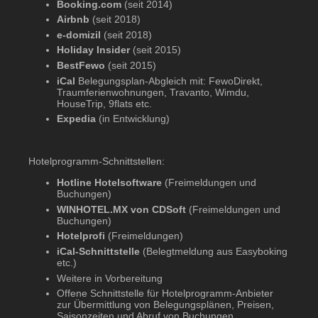
Booking.com
(seit 2014)
Airbnb
(seit 2018)
e-domizil
(seit 2018)
Holiday Insider
(seit 2015)
BestFewo
(seit 2015)
iCal
Belegungsplan-Abgleich mit: FewoDirekt,
Traumferienwohnungen, Travanto, Wimdu,
HouseTrip, 9flats etc.
Expedia
(in Entwicklung)
Hotelprogramm-Schnittstellen:
Hotline Hotelsoftware
(Freimeldungen und
Buchungen)
WINHOTEL.MX von CDSoft
(Freimeldungen und
Buchungen)
Hotelprofi
(Freimeldungen)
iCal-Schnittstelle
(Belegtmeldung aus Easyboking
etc.)
Weitere in Vorbereitung
Offene Schnittstelle für Hotelprogramm-Anbieter
zur Übermittlung von Belegungsplänen, Preisen,
Saisonzeiten und Abruf von Buchungen