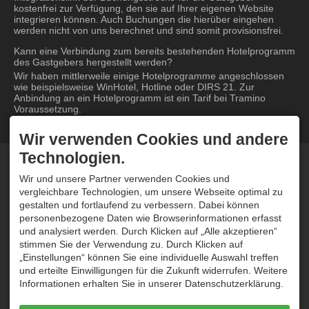
kostenfrei zur Verfügung, den sie auf Ihrer eigenen Website
integrieren können. Auch Buchungen die hierüber eingehen
werden nicht von uns berechnet und sind somit provisionsfrei.
Kann eine Verbindung zum bereits bestehenden Hotelprogramm
des Gastgebers hergestellt werden?
Wir haben mittlerweile einige Hotelprogramme angeschlossen
wie beispielsweise WinHotel, Hotline oder DIRS 21. Zur
Anbindung an ein Hotelprogramm ist ein Tarif bei Tramino
Voraussetzung.
Wir verwenden Cookies und andere
Technologien.
KONTAKT
ÜBER UNS
Tramino
Tramino wurde im Oktober
Wir und unsere Partner verwenden Cookies und
Peter Traskalik
2008 von Peter Traskalik
vergleichbare Technologien, um unsere Webseite optimal zu
Weststrasse 30
gegründet. Unser System
gestalten und fortlaufend zu verbessern. Dabei können
87561 Oberstdorf
wird bei Hunderten von
personenbezogene Daten wie Browserinformationen erfasst
DEUTSCHLAND
Kunden erfolgreich
Tel.
+49 8322 300 96 80
eingesetzt und von unserem
und analysiert werden. Durch Klicken auf „Alle akzeptieren“
service@tramino.de
einheimischen Team stetig
stimmen Sie der Verwendung zu. Durch Klicken auf
weiterentwickelt und betreut.
„Einstellungen“ können Sie eine individuelle Auswahl treffen
SUPPORT
ÖFFNUNGSZEITEN
und erteilte Einwilligungen für die Zukunft widerrufen. Weitere
Informationen erhalten Sie in unserer Datenschutzerklärung.
Haben Sie ein Konto und
Mo - Do
09:00-12:00
und
14:00-16:30
eine Frage zu unserem
System? Kontaktieren Sie
Freitag
09:00-12:00