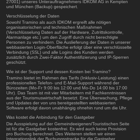
27001) unseres Unterauftragnehmers IDKOM AG in Kempten
und München (Backup) gespeichert.
Verschlüsselung der Daten
Sowohl Tramino als auch IDKOM ergreift alle nötigen
organisatorischen und technischen Maßnahmen
(Verschlüsselung Daten auf der Hardware, Zutrittskontrolle,
Alarmanlage etc.) um den Zugriff durch nicht berechtigte
Personen zu verhindern. Die Auslieferung der Daten in unserer
webbasierten Login-Oberfläche erfolgt über eine verschlüsselte
Verbindung (SSL) und alle Logins des Kunden werden
zusätzlich durch Zwei-Faktor Authentifizierung und IP-Sperren
geschützt.
Wie ist der Support und dessen Kosten bei Tramino?
Tramino bietet im Rahmen des Tarifs (Inklusiv-Leistung) einen
professionellen Telefon- und E-Mail-Support während der
Bürozeiten (Mo-Fr 9:00 bis 12:00 und Mo-Do 14:00 bis 17:00
Uhr). Das Team ist mit vier Mitarbeitern mit Fachkenntnissen
aus der Tourismuswirtschaft besetzt. Eine Überwachung, Pflege
und Updates der von uns bereitgestellten webbasierten
Software erfolgt davon unabhängig ohnehin rund um die Uhr.
Was kostet die Anbindung für den Gastgeber
Die Ausspielung auf der Gemeindeeigenen/Touristischen Seite
ist für die Gastgeber kostenfrei. Es wird auch keine Provision
pro Buchung berechnet. Des Weiteren stellen wir einen
Integrationslink der Buchungsstrecke für die Gastgeber